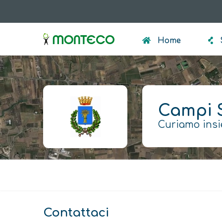
Salta
al
menumonteco
contenuto
Home
principale
Campi 
Curiamo insi
Avviso
Contattaci