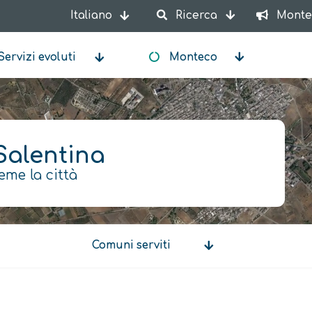
Italiano
Ricerca
Monte
Mostra ulteriori azioni
Servizi evoluti
Monteco
Salentina
eme la città
Comuni serviti
Comuni
serviti