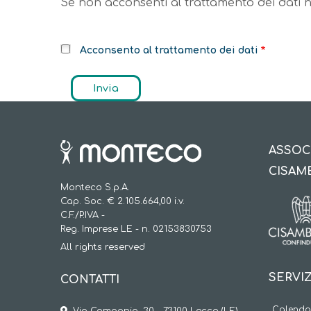
Se non acconsenti al trattamento dei dati no
Acconsento al trattamento dei dati
ASSOC
CISAM
Monteco S.p.A.
Cap. Soc. € 2.105.664,00 i.v.
C.F./P.IVA -
Reg. Imprese LE - n. 02153830753
All rights reserved
SERVIZ
CONTATTI
Calendar
Via Campania, 30 - 73100 Lecce (LE)