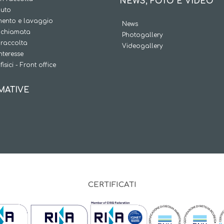
NEWS, FOTO E VIDEO
iuto
ento e lavaggio
News
a chiamata
Photogallery
 raccolta
Videogallery
interesse
fisici - Front office
MATIVE
CERTIFICATI